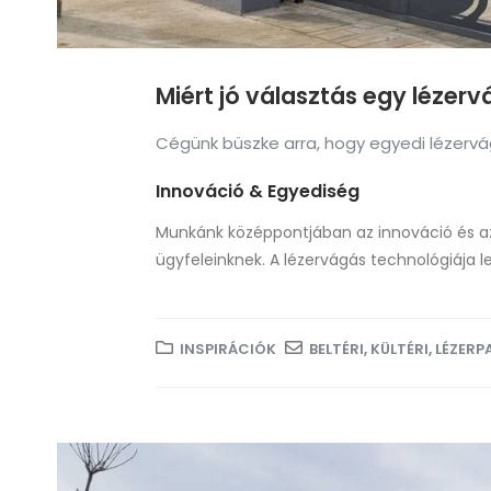
Miért jó választás egy lézer
Cégünk büszke arra, hogy egyedi lézervág
Innováció & Egyediség
Munkánk középpontjában az innováció és az 
ügyfeleinknek. A lézervágás technológiája l
INSPIRÁCIÓK
BELTÉRI
,
KÜLTÉRI
,
LÉZERP