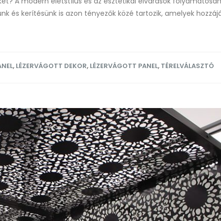
eket? A modern életstílus és az esztétikai elvárások folyamatosa
ünk és kerítésünk is azon tényezők közé tartozik, amelyek hozzáj
ANEL
,
LÉZERVÁGOTT DEKOR
,
LÉZERVÁGOTT PANEL
,
TÉRELVÁLASZTÓ