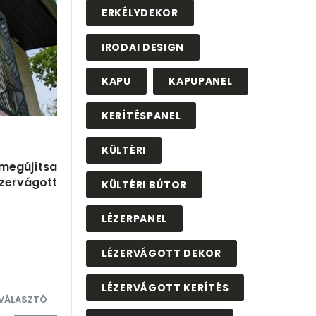
ERKÉLYDEKOR
IRODAI DESIGN
KAPU
KAPUPANEL
KERÍTÉSPANEL
KÜLTÉRI
 megújítsa
ézervágott
KÜLTÉRI BÚTOR
LÉZERPANEL
LÉZERVÁGOTT DEKOR
LÉZERVÁGOTT KERÍTÉS
LVÁLASZTÓ