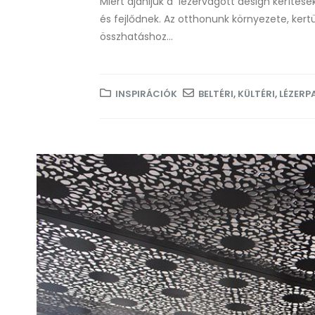
Miért ajánljuk a lézervágott design kerítés
és fejlődnek. Az otthonunk környezete, kert
összhatáshoz...
INSPIRÁCIÓK
BELTÉRI
,
KÜLTÉRI
,
LÉZERP