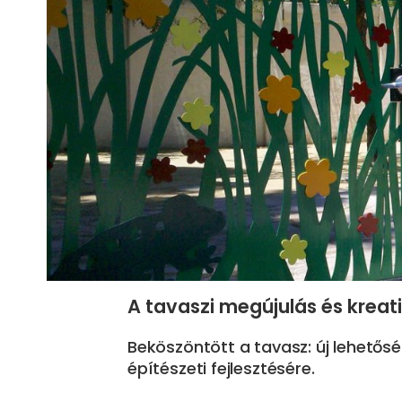
A tavaszi megújulás és kreati
Beköszöntött a tavasz: új lehetősé
építészeti fejlesztésére.