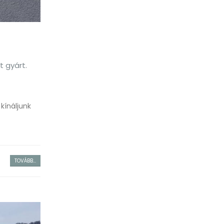
t gyárt.
kínáljunk
TOVÁBB...