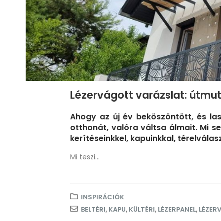
Lézervágott varázslat: útmu
Ahogy az új év beköszöntött, és las
otthonát, valóra váltsa álmait. Mi 
kerítéseinkkel, kapuinkkal, térelválas
Mi teszi...
INSPIRÁCIÓK
BELTÉRI
,
KAPU
,
KÜLTÉRI
,
LÉZERPANEL
,
LÉZER