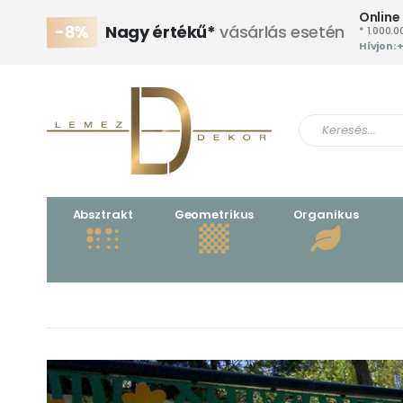
Online
-8%
Nagy értékű*
vásárlás esetén
* 1.000.0
Hívjon: 
Absztrakt
Geometrikus
Organikus