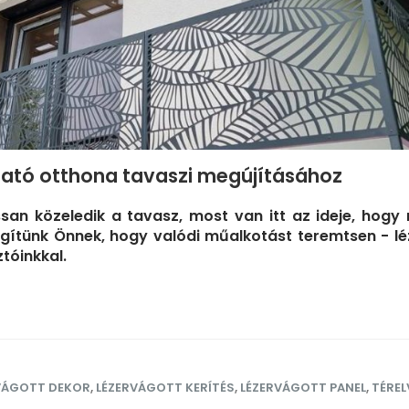
tató otthona tavaszi megújításához
san közeledik a tavasz, most van itt az ideje, hogy
segítünk Önnek, hogy valódi műalkotást teremtsen - l
ztóinkkal.
VÁGOTT DEKOR
,
LÉZERVÁGOTT KERÍTÉS
,
LÉZERVÁGOTT PANEL
,
TÉRE