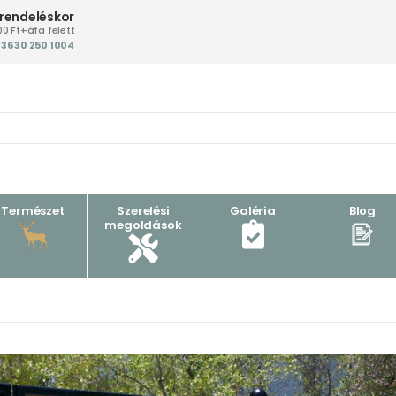
 rendeléskor
00 Ft+áfa felett
+36 30 250 1004‬
Természet
Szerelési
Galéria
Blog
megoldások