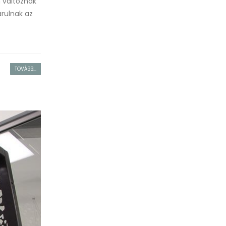
n változnak
árulnak az
TOVÁBB...