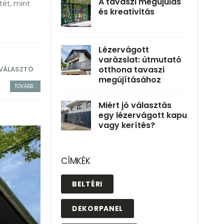
A tavaszi megújulás
tét, mint
és kreativitás
Lézervágott
varázslat: útmutató
otthona tavaszi
LVÁLASZTÓ
megújításához
TOVÁBB...
Miért jó választás
egy lézervágott kapu
vagy kerítés?
CÍMKÉK
BELTÉRI
DEKORPANEL