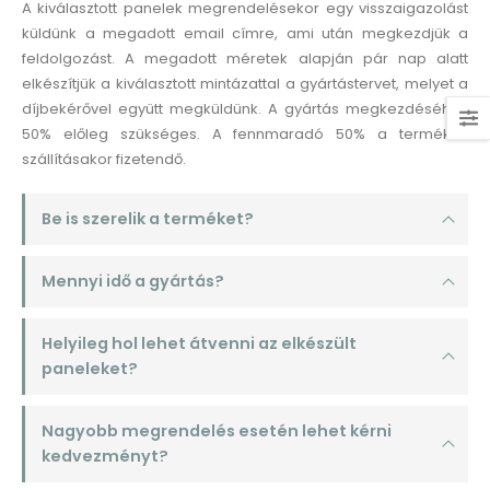
A kiválasztott panelek megrendelésekor egy visszaigazolást
küldünk a megadott email címre, ami után megkezdjük a
feldolgozást. A megadott méretek alapján pár nap alatt
elkészítjük a kiválasztott mintázattal a gyártástervet, melyet a
díjbekérővel együtt megküldünk. A gyártás megkezdéséhez
50% előleg szükséges. A fennmaradó 50% a termékek
szállításakor fizetendő.
Be is szerelik a terméket?
Mennyi idő a gyártás?
Helyileg hol lehet átvenni az elkészült
paneleket?
Nagyobb megrendelés esetén lehet kérni
kedvezményt?