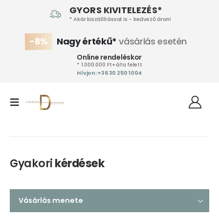
GYORS KIVITELEZÉS*
* Akár kiszállítással is - kedvező áron!
-8%
Nagy értékű*
vásárlás esetén
Online rendeléskor
* 1.000.000 Ft+áfa felett
Hívjon: +36 30 250 1004‬
Gyakori
kérdések
Vásárlás menete