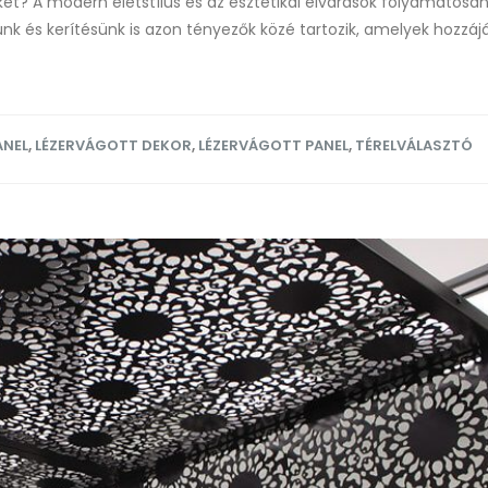
eket? A modern életstílus és az esztétikai elvárások folyamatosa
ünk és kerítésünk is azon tényezők közé tartozik, amelyek hozzáj
ANEL
,
LÉZERVÁGOTT DEKOR
,
LÉZERVÁGOTT PANEL
,
TÉRELVÁLASZTÓ