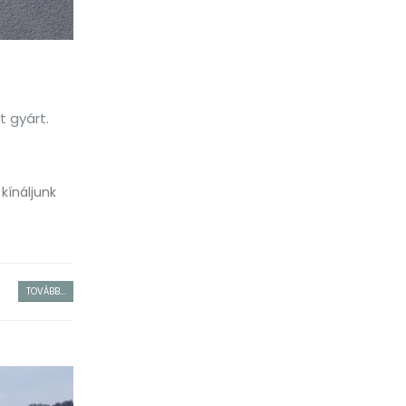
t gyárt.
kínáljunk
TOVÁBB...