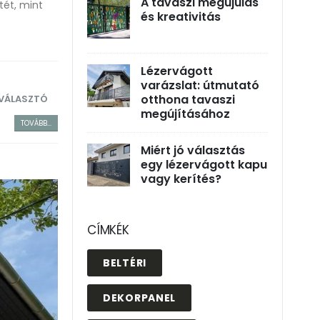
A tavaszi megújulás
tét, mint
és kreativitás
Lézervágott
varázslat: útmutató
otthona tavaszi
LVÁLASZTÓ
megújításához
TOVÁBB...
Miért jó választás
egy lézervágott kapu
vagy kerítés?
CÍMKÉK
BELTÉRI
DEKORPANEL