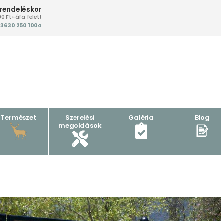
 rendeléskor
00 Ft+áfa felett
+36 30 250 1004‬
Természet
Szerelési
Galéria
Blog
megoldások