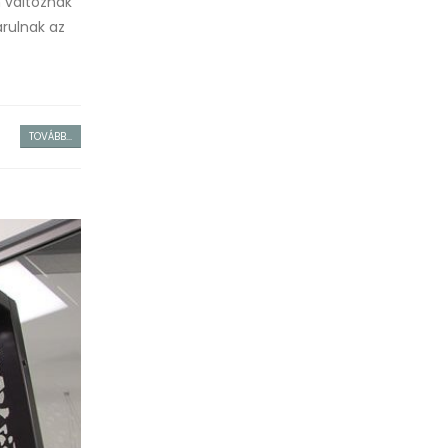
n változnak
árulnak az
TOVÁBB...