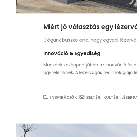
Miért jó választás egy lézer
Cégünk büszke arra, hogy egyedi lézervág
Innováció & Egyediség
Munkánk középpontjában az innováció és az 
ügyfeleinknek. A lézervágás technológiája l
INSPIRÁCIÓK
BELTÉRI
,
KÜLTÉRI
,
LÉZERP