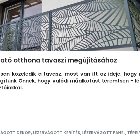
tató otthona tavaszi megújításához
san közeledik a tavasz, most van itt az ideje, hogy
segítünk Önnek, hogy valódi műalkotást teremtsen - l
ztóinkkal.
VÁGOTT DEKOR
,
LÉZERVÁGOTT KERÍTÉS
,
LÉZERVÁGOTT PANEL
,
TÉRE