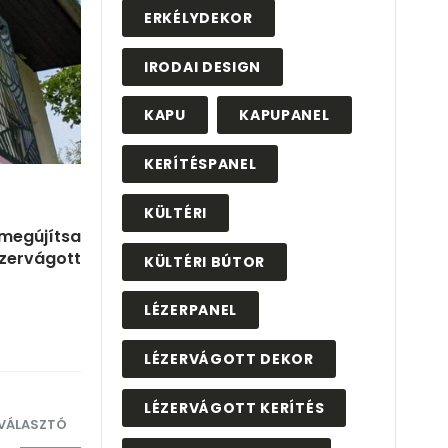
ERKÉLYDEKOR
IRODAI DESIGN
KAPU
KAPUPANEL
KERÍTÉSPANEL
KÜLTÉRI
 megújítsa
ézervágott
KÜLTÉRI BÚTOR
LÉZERPANEL
LÉZERVÁGOTT DEKOR
LÉZERVÁGOTT KERÍTÉS
LVÁLASZTÓ