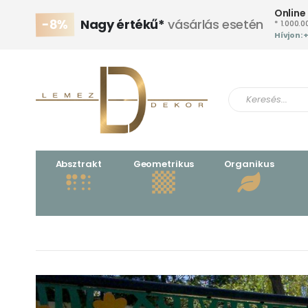
Online
-8%
Nagy értékű*
vásárlás esetén
* 1.000.0
Hívjon: 
Absztrakt
Geometrikus
Organikus