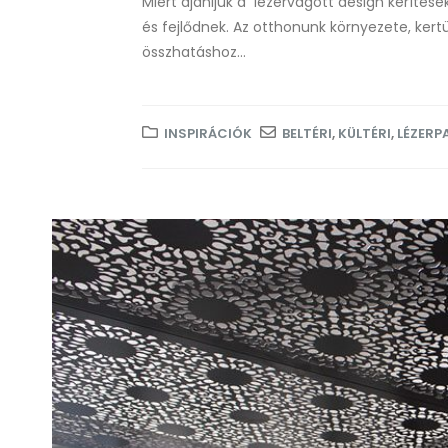
Miért ajánljuk a lézervágott design kerítés
és fejlődnek. Az otthonunk környezete, kert
összhatáshoz...
INSPIRÁCIÓK
BELTÉRI
,
KÜLTÉRI
,
LÉZERP