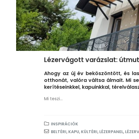
Lézervágott varázslat: útmu
Ahogy az új év beköszöntött, és las
otthonát, valóra váltsa álmait. Mi 
kerítéseinkkel, kapuinkkal, térelválas
Mi teszi...
INSPIRÁCIÓK
BELTÉRI
,
KAPU
,
KÜLTÉRI
,
LÉZERPANEL
,
LÉZER