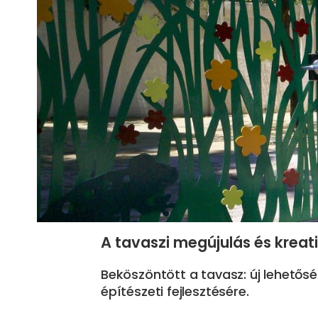
A tavaszi megújulás és kreati
Beköszöntött a tavasz: új lehetősé
építészeti fejlesztésére.