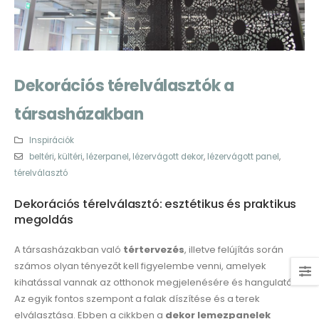
Dekorációs térelválasztók a
társasházakban
Inspirációk
beltéri
,
kültéri
,
lézerpanel
,
lézervágott dekor
,
lézervágott panel
,
térelválasztó
Dekorációs térelválasztó: esztétikus és praktikus
megoldás
A társasházakban való
tértervezés
, illetve felújítás során
számos olyan tényezőt kell figyelembe venni, amelyek
kihatással vannak az otthonok megjelenésére és hangulatára.
Az egyik fontos szempont a falak díszítése és a terek
elválasztása. Ebben a cikkben a
dekor lemezpanelek