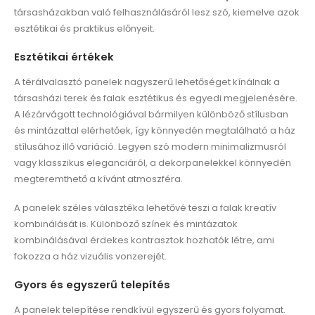
társasházakban való felhasználásáról lesz szó, kiemelve azok
esztétikai és praktikus előnyeit.
Esztétikai értékek
A térálvalasztó panelek nagyszerű lehetőséget kínálnak a
társasházi terek és falak esztétikus és egyedi megjelenésére.
A lézárvágott technológiával bármilyen különböző stílusban
és mintázattal elérhetőek, így könnyedén megtalálható a ház
stílusához illő variáció. Legyen szó modern minimalizmusról
vagy klasszikus eleganciáról, a dekorpanelekkel könnyedén
megteremthető a kívánt atmoszféra.
A panelek széles választéka lehetővé teszi a falak kreatív
kombinálását is. Különböző színek és mintázatok
kombinálásával érdekes kontrasztok hozhatók létre, ami
fokozza a ház vizuális vonzerejét.
Gyors és egyszerű telepítés
A panelek telepítése rendkívül egyszerű és gyors folyamat.