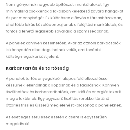
Nem igényelnek nagyobb építészeti munkálatokat, így
minimálisra csökkentik a lakásban keletkező zavaró hangokat
és por mennyiségét. Ez különösen előnyös a társasházakban,
ahol több lakás közelében zajlanak a felújítási munkálatok, és
fontos a lehető legkisebb zavarása a szomszédoknak.
A panelek könnyen kezelhetőek. Akár az otthoni barkácsolók
is könnyedén elboldogulhatnak velük, ami további
költségmegtakarítást jelent.
Karbantartás és tartósság
A panelek tartós anyagokból, alapos felületkezeléssel
készülnek, ellenállnak a kopásnak és a fakulásnak. Könnyen
tisztíthatóak és karbantarthatóak, ami időt és energiát takarít
meg a lakóknak. Egy egyszerű tisztítószerekkel történő
áttörlés friss és újszerű megjelenést kölcsönöz a paneleknek.
Az esetleges sérülések esetén a csere is egyszerűen
megoldható.