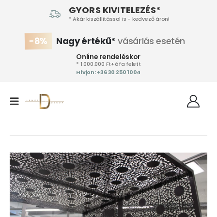
GYORS KIVITELEZÉS*
* Akár kiszállítással is - kedvező áron!
-8%
Nagy értékű*
vásárlás esetén
Online rendeléskor
* 1.000.000 Ft+áfa felett
Hívjon: +36 30 250 1004‬