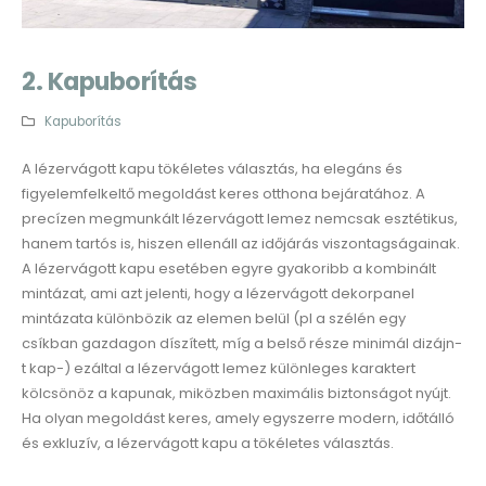
2. Kapuborítás
Kapuborítás
A lézervágott kapu tökéletes választás, ha elegáns és
figyelemfelkeltő megoldást keres otthona bejáratához. A
precízen megmunkált lézervágott lemez nemcsak esztétikus,
hanem tartós is, hiszen ellenáll az időjárás viszontagságainak.
A lézervágott kapu esetében egyre gyakoribb a kombinált
mintázat, ami azt jelenti, hogy a lézervágott dekorpanel
mintázata különbözik az elemen belül (pl a szélén egy
csíkban gazdagon díszített, míg a belső része minimál dizájn-
t kap-) ezáltal a lézervágott lemez különleges karaktert
kölcsönöz a kapunak, miközben maximális biztonságot nyújt.
Ha olyan megoldást keres, amely egyszerre modern, időtálló
és exkluzív, a lézervágott kapu a tökéletes választás.