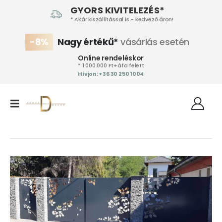
GYORS KIVITELEZÉS*
* Akár kiszállítással is - kedvező áron!
-8%
Nagy értékű*
vásárlás esetén
Online rendeléskor
* 1.000.000 Ft+áfa felett
Hívjon: +36 30 250 1004‬