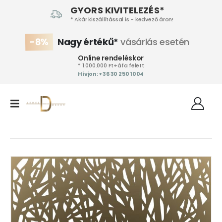
GYORS KIVITELEZÉS*
* Akár kiszállítással is - kedvező áron!
-8%
Nagy értékű*
vásárlás esetén
Online rendeléskor
* 1.000.000 Ft+áfa felett
Hívjon: +36 30 250 1004‬