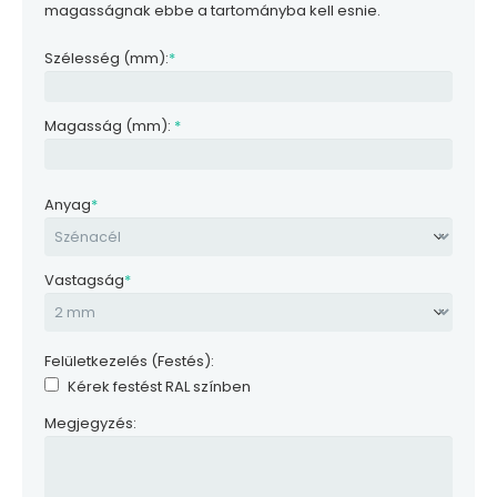
magasságnak ebbe a tartományba kell esnie.
Szélesség (mm):
*
Magasság (mm):
*
Anyag
*
Vastagság
*
Felületkezelés (Festés):
Kérek festést RAL színben
Megjegyzés: