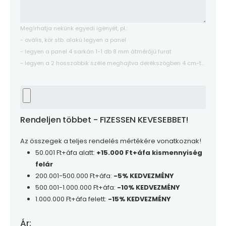
Megírhatja nekünk egyedi igényét, pl.:
- ovális, kör stb. alakú legyen a panel
- legyen a panel 4 sarkán 1-1 db 8 mm átmérőjű furat
- legyen a 2 hosszabbik széle meghajtva derékszögben 4 cm-t...
Rendeljen többet - FIZESSEN KEVESEBBET!
Az összegek a teljes rendelés mértékére vonatkoznak!
50.001 Ft+áfa alatt:
+15.000 Ft+áfa kismennyiség
felár
200.001-500.000 Ft+áfa:
-5% KEDVEZMÉNY
500.001-1.000.000 Ft+áfa:
-10% KEDVEZMÉNY
1.000.000 Ft+áfa felett:
-15% KEDVEZMÉNY
Ár: