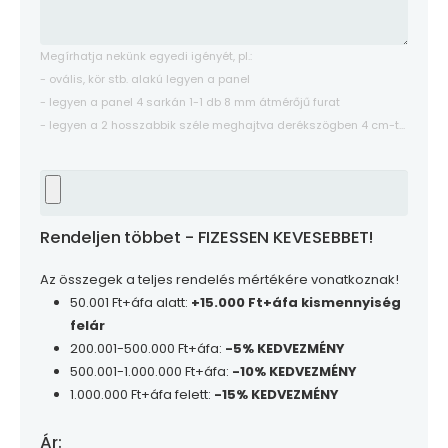
Megírhatja nekünk egyedi igényét, pl.:
- ovális, kör stb. alakú legyen a panel
- legyen a panel 4 sarkán 1-1 db 8 mm átmérőjű furat
- legyen a 2 hosszabbik széle meghajtva derékszögben 4 cm-t...
Rendeljen többet - FIZESSEN KEVESEBBET!
Az összegek a teljes rendelés mértékére vonatkoznak!
50.001 Ft+áfa alatt:
+15.000 Ft+áfa kismennyiség
felár
200.001-500.000 Ft+áfa:
-5% KEDVEZMÉNY
500.001-1.000.000 Ft+áfa:
-10% KEDVEZMÉNY
1.000.000 Ft+áfa felett:
-15% KEDVEZMÉNY
Ár: