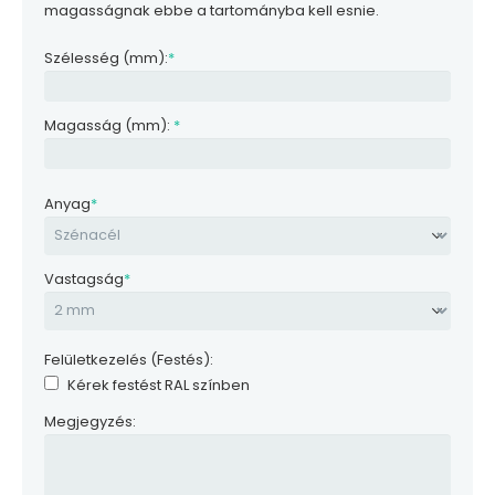
magasságnak ebbe a tartományba kell esnie.
Szélesség (mm):
*
Magasság (mm):
*
Anyag
*
Vastagság
*
Felületkezelés (Festés):
Kérek festést RAL színben
Megjegyzés: