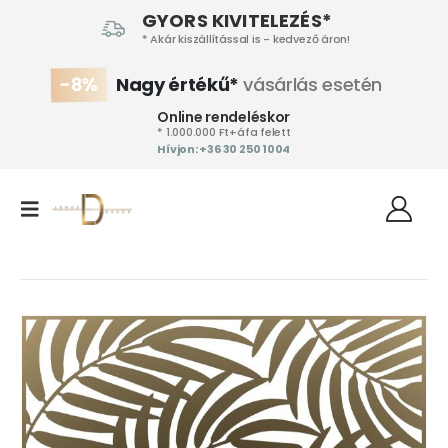
GYORS KIVITELEZÉS*
* Akár kiszállítással is - kedvező áron!
-8%
Nagy értékű*
vásárlás esetén
Online rendeléskor
* 1.000.000 Ft+áfa felett
Hívjon: +36 30 250 1004‬