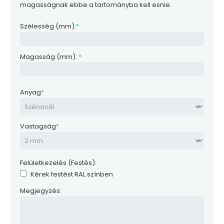
magasságnak ebbe a tartományba kell esnie.
Szélesség (mm):
*
Magasság (mm):
*
Anyag
*
Vastagság
*
Felületkezelés (Festés):
Kérek festést RAL színben
Megjegyzés: