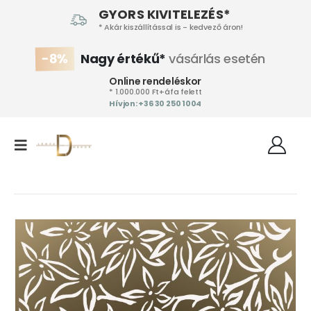
GYORS KIVITELEZÉS*
* Akár kiszállítással is - kedvező áron!
-8%
Nagy értékű*
vásárlás esetén
Online rendeléskor
* 1.000.000 Ft+áfa felett
Hívjon: +36 30 250 1004‬