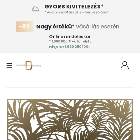
GYORS KIVITELEZÉS*
* Akár kiszállítással is - kedvező áron!
-8%
Nagy értékű*
vásárlás esetén
Online rendeléskor
* 1.000.000 Ft+áfa felett
Hívjon: +36 30 250 1004‬