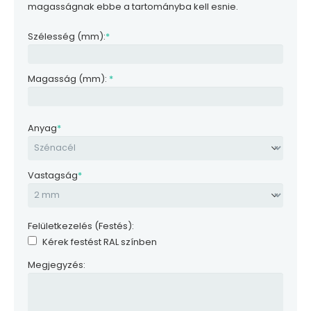
magasságnak ebbe a tartományba kell esnie.
Szélesség (mm):
*
Magasság (mm):
*
Anyag
*
Vastagság
*
Felületkezelés (Festés):
Kérek festést RAL színben
Megjegyzés: