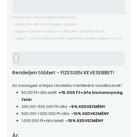
Megírhatja nekünk egyedi igényét, pl.:
- ovális, kör stb. alakú legyen a panel
- legyen a panel 4 sarkán 1-1 db 8 mm átmérőjű furat
- legyen a 2 hosszabbik széle meghajtva derékszögben 4 cm-t...
Rendeljen többet - FIZESSEN KEVESEBBET!
Az összegek a teljes rendelés mértékére vonatkoznak!
50.001 Ft+áfa alatt:
+15.000 Ft+áfa kismennyiség
felár
200.001-500.000 Ft+áfa:
-5% KEDVEZMÉNY
500.001-1.000.000 Ft+áfa:
-10% KEDVEZMÉNY
1.000.000 Ft+áfa felett:
-15% KEDVEZMÉNY
Ár: