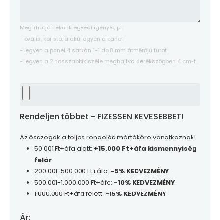
Megírhatja nekünk egyedi igényét, pl.:
- ovális, kör stb. alakú legyen a panel
- legyen a panel 4 sarkán 1-1 db 8 mm átmérőjű furat
- legyen a 2 hosszabbik széle meghajtva derékszögben 4 cm-t...
Rendeljen többet - FIZESSEN KEVESEBBET!
Az összegek a teljes rendelés mértékére vonatkoznak!
50.001 Ft+áfa alatt:
+15.000 Ft+áfa kismennyiség
felár
200.001-500.000 Ft+áfa:
-5% KEDVEZMÉNY
500.001-1.000.000 Ft+áfa:
-10% KEDVEZMÉNY
1.000.000 Ft+áfa felett:
-15% KEDVEZMÉNY
Ár: