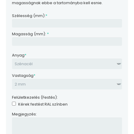
magasságnak ebbe a tartományba kell esnie.
Szélesség (mm):
*
Magasság (mm):
*
Anyag
*
Vastagság
*
Felületkezelés (Festés):
Kérek festést RAL színben
Megjegyzés: