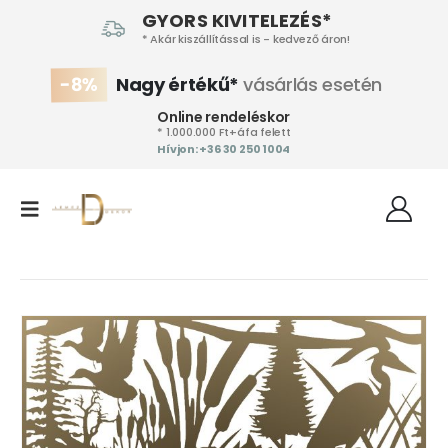
GYORS KIVITELEZÉS*
* Akár kiszállítással is - kedvező áron!
-8%
Nagy értékű*
vásárlás esetén
Online rendeléskor
* 1.000.000 Ft+áfa felett
Hívjon: +36 30 250 1004‬