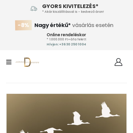
GYORS KIVITELEZÉS*
* Akár kiszállítással is - kedvező áron!
-8%
Nagy értékű*
vásárlás esetén
Online rendeléskor
* 1.000.000 Ft+áfa felett
Hívjon: +36 30 250 1004‬