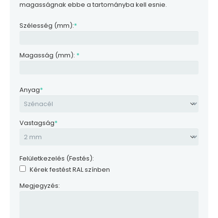
magasságnak ebbe a tartományba kell esnie.
Szélesség (mm):
*
Magasság (mm):
*
Anyag
*
Vastagság
*
Felületkezelés (Festés):
Kérek festést RAL színben
Megjegyzés: