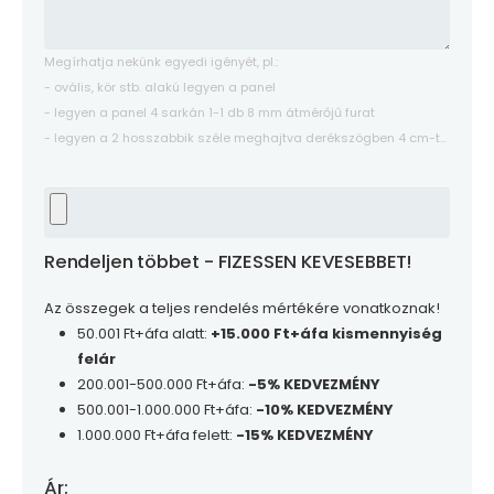
Megírhatja nekünk egyedi igényét, pl.:
- ovális, kör stb. alakú legyen a panel
- legyen a panel 4 sarkán 1-1 db 8 mm átmérőjű furat
- legyen a 2 hosszabbik széle meghajtva derékszögben 4 cm-t...
Rendeljen többet - FIZESSEN KEVESEBBET!
Az összegek a teljes rendelés mértékére vonatkoznak!
50.001 Ft+áfa alatt:
+15.000 Ft+áfa kismennyiség
felár
200.001-500.000 Ft+áfa:
-5% KEDVEZMÉNY
500.001-1.000.000 Ft+áfa:
-10% KEDVEZMÉNY
1.000.000 Ft+áfa felett:
-15% KEDVEZMÉNY
Ár: