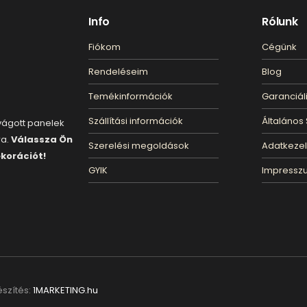
Info
Rólunk
Fiókom
Cégünk
Rendeléseim
Blog
Temékinformációk
Garanciáli
Szállítási információk
Általános 
rvágott panelek
ra.
Válassza Ön
Szerelési megoldások
Adatkeze
ekorációt!
GYIK
Impressz
észítés:
1MARKETING.hu