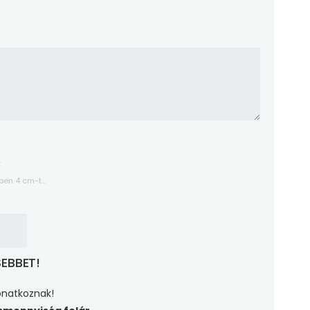
t
en 4 cm-t...
SEBBET!
onatkoznak!