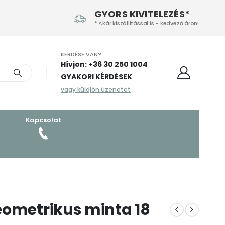
GYORS KIVITELEZÉS*
* Akár kiszállítással is - kedvező áron!
KÉRDÉSE VAN?
Hívjon: +36 30 250 1004‬
GYAKORI KÉRDÉSEK
vagy küldjön üzenetet
Kapcsolat
eometrikus minta 18