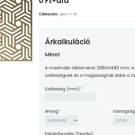
0 Ft+áfa
Cikkszám:
geo-n-18
Árkalkuláció
Méret
A maximális táblaméret 2980x1480 mm, a 
szélességnek és a magasságnak ebbe a ta
Szélesség (mm):
*
Anyag
*
Vastagság
Felületkezelés (Festés):