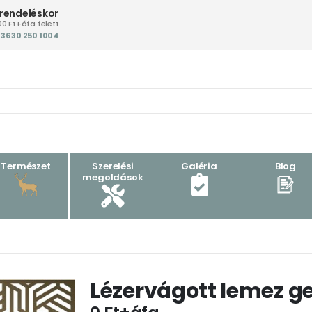
 rendeléskor
00 Ft+áfa felett
+36 30 250 1004‬
Természet
Szerelési
Galéria
Blog
megoldások
Lézervágott lemez g