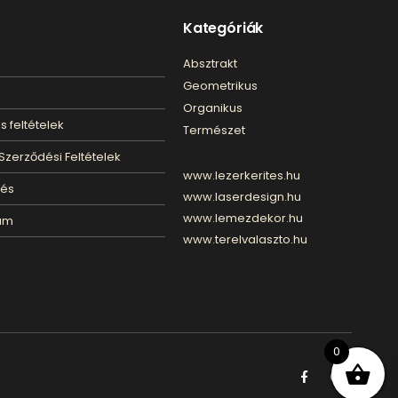
Kategóriák
Absztrakt
Geometrikus
Organikus
s feltételek
Természet
Szerződési Feltételek
www.lezerkerites.hu
lés
www.laserdesign.hu
www.lemezdekor.hu
um
www.terelvalaszto.hu
0