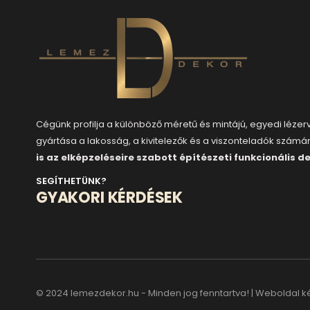
Cégünk profilja a különböző méretű és mintájú, egyedi léze
gyártása a lakosság, a kivitelezők és a viszonteladók számá
is az elképzeléseire szabott építészeti funkcionális d
SEGÍTHETÜNK?
GYAKORI KÉRDÉSEK
© 2024 lemezdekor.hu - Minden jog fenntartva! | Weboldal k