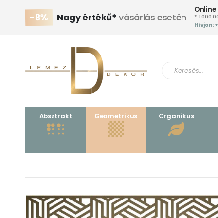
Online
-8%
Nagy értékű*
vásárlás esetén
* 1.000.0
Hívjon: 
Absztrakt
Geometrikus
Organikus