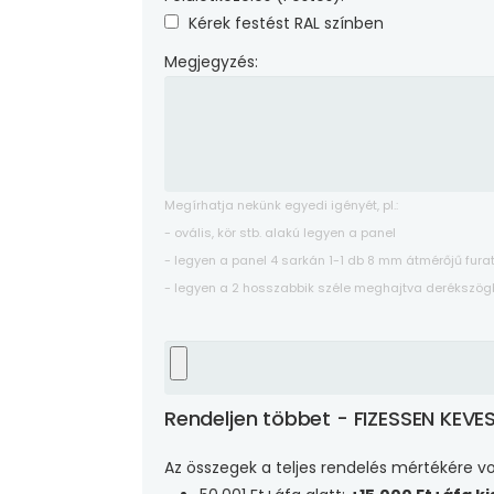
Kérek festést RAL színben
Megjegyzés:
Megírhatja nekünk egyedi igényét, pl.:
- ovális, kör stb. alakú legyen a panel
- legyen a panel 4 sarkán 1-1 db 8 mm átmérőjű fura
- legyen a 2 hosszabbik széle meghajtva derékszögb
Rendeljen többet - FIZESSEN KEVE
Az összegek a teljes rendelés mértékére v