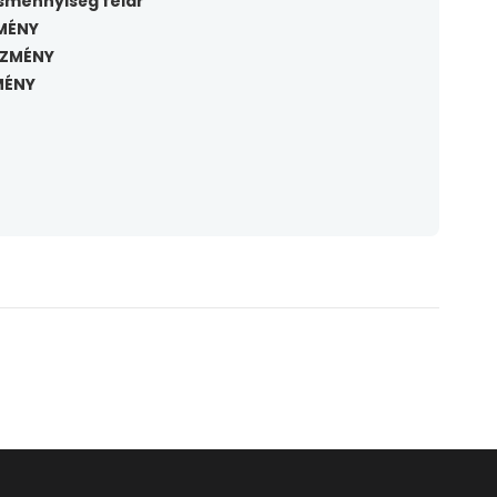
ismennyiség felár
MÉNY
EZMÉNY
MÉNY