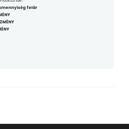
onatkoznak!
ismennyiség felár
MÉNY
EZMÉNY
MÉNY