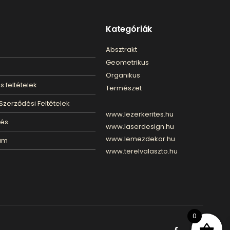
Kategóriák
Absztrakt
Geometrikus
Organikus
s feltételek
Természet
Szerződési Feltételek
www.lezerkerites.hu
lés
www.laserdesign.hu
www.lemezdekor.hu
um
www.terelvalaszto.hu
0