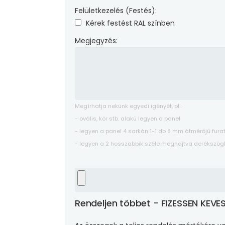
Felületkezelés (Festés):
Kérek festést RAL színben
Megjegyzés:
Megírhatja nekünk egyedi igényét, pl.:
- ovális, kör stb. alakú legyen a panel
- legyen a panel 4 sarkán 1-1 db 8 mm átmérőjű fura
- legyen a 2 hosszabbik széle meghajtva derékszögb
Rendeljen többet - FIZESSEN KEVE