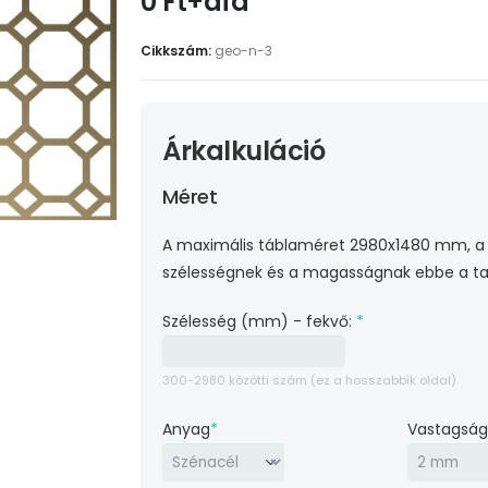
0 Ft+áfa
Cikkszám:
geo-n-3
Árkalkuláció
Méret
A maximális táblaméret 2980x1480 mm, a 
szélességnek és a magasságnak ebbe a ta
Szélesség (mm) - fekvő:
*
300-2980 közötti szám (ez a hosszabbik oldal)
Anyag
*
Vastagsá