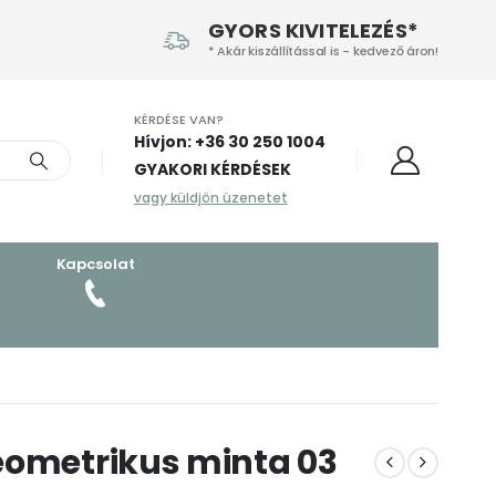
GYORS KIVITELEZÉS*
* Akár kiszállítással is - kedvező áron!
KÉRDÉSE VAN?
Hívjon: +36 30 250 1004‬
GYAKORI KÉRDÉSEK
vagy küldjön üzenetet
Kapcsolat
eometrikus minta 03