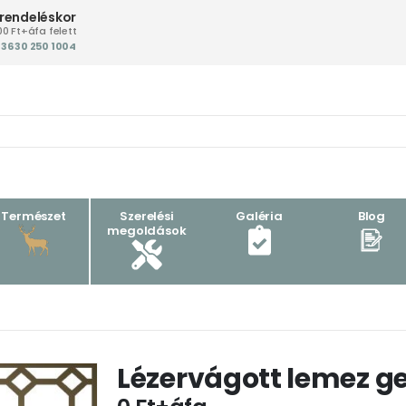
 rendeléskor
00 Ft+áfa felett
+36 30 250 1004‬
Természet
Szerelési
Galéria
Blog
megoldások
Lézervágott lemez g