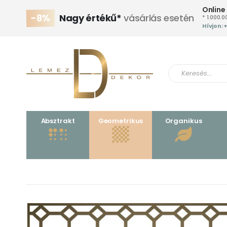
Online
-8%
Nagy értékű*
vásárlás esetén
* 1.000.0
Hívjon: 
Absztrakt
Geometrikus
Organikus