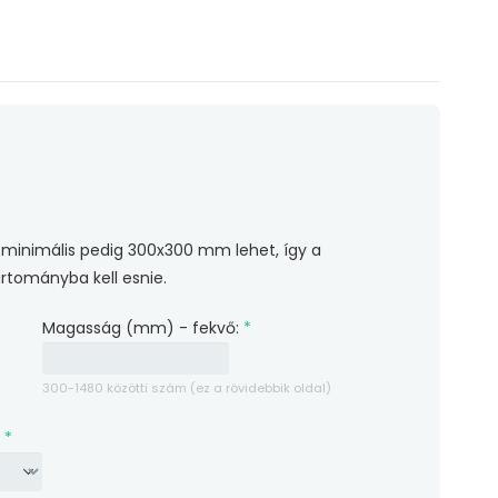
minimális pedig 300x300 mm lehet, így a
rtományba kell esnie.
Magasság (mm) - fekvő:
*
300-1480 közötti szám (ez a rövidebbik oldal)
g
*