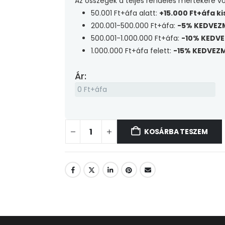
Az összegek a teljes rendelés mértékére v
50.001 Ft+áfa alatt:
+15.000 Ft+áfa k
200.001-500.000 Ft+áfa:
-5% KEDVEZ
500.001-1.000.000 Ft+áfa:
-10% KEDV
1.000.000 Ft+áfa felett:
-15% KEDVEZ
Ár:
KOSÁRBA TESZEM