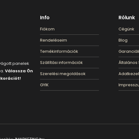
Info
Rólunk
Fiókom
Cégünk
Rendeléseim
Blog
Temékinformációk
Garanciáli
Szállítási információk
Általános 
rvágott panelek
ra.
Válassza Ön
Szerelési megoldások
Adatkeze
ekorációt!
GYIK
Impressz