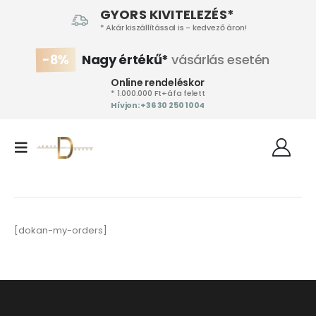
GYORS KIVITELEZÉS*
* Akár kiszállítással is - kedvező áron!
-8%
Nagy értékű*
vásárlás esetén
Online rendeléskor
* 1.000.000 Ft+áfa felett
Hívjon: +36 30 250 1004‬
[dokan-my-orders]