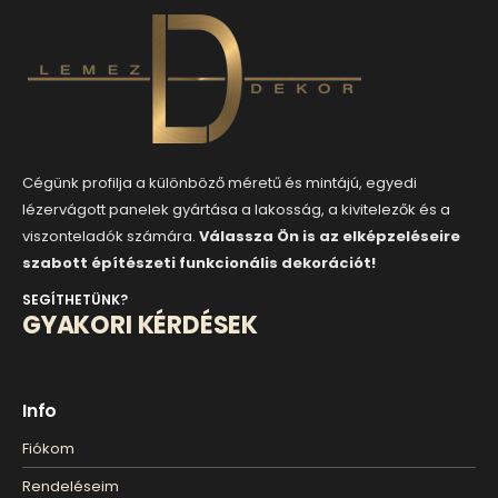
Cégünk profilja a különböző méretű és mintájú, egyedi
lézervágott panelek gyártása a lakosság, a kivitelezők és a
viszonteladók számára.
Válassza Ön is az elképzeléseire
szabott építészeti funkcionális dekorációt!
SEGÍTHETÜNK?
GYAKORI KÉRDÉSEK
Info
Fiókom
Rendeléseim